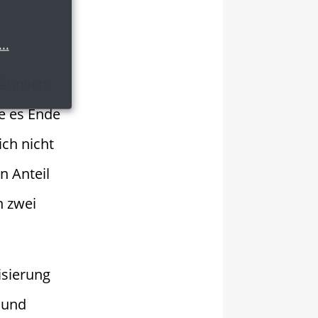
...
 ähnlich
e es Ende
ich nicht
n Anteil
n zwei
isierung
 und