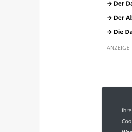
Der D
Der Ab
Die Da
ANZEIGE
Ihre
Cook
Wer