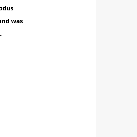
Modus
 und was
.