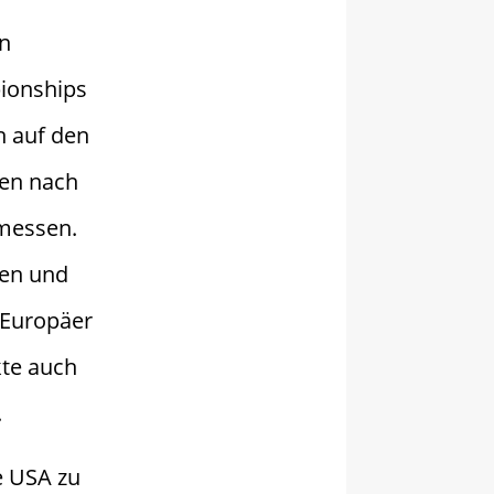
en
ionships
n auf den
ren nach
messen.
hen und
 Europäer
te auch
.
e USA zu