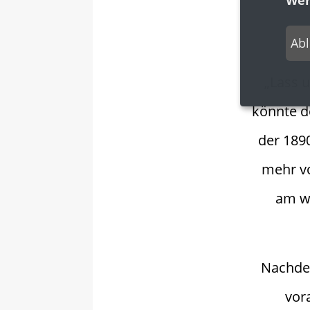
Ab
„Lass u
könnte d
der 1890
mehr vo
am wi
Nachdem
vor