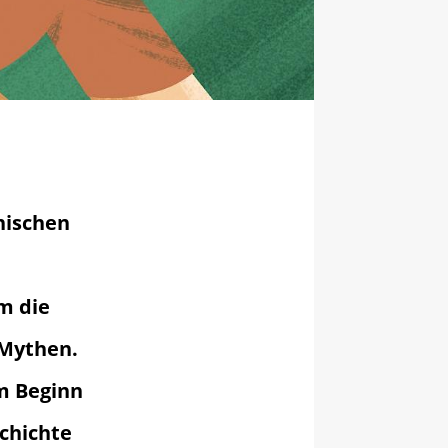
nischen
m die
 Mythen.
um Beginn
schichte