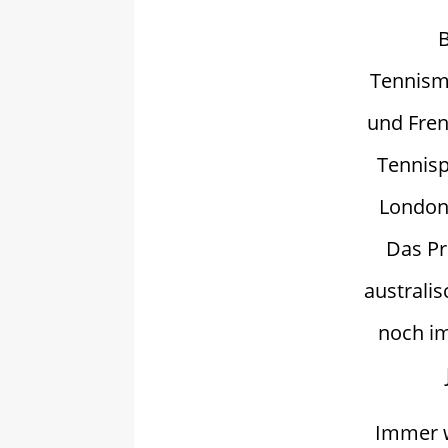
B
Tennism
und Fren
Tennisp
London
Das Pr
australi
noch i
Immer w