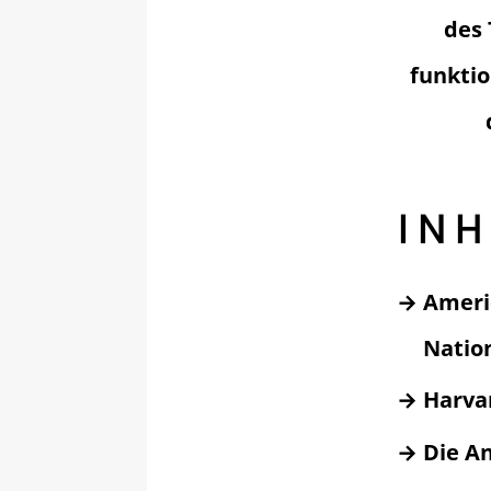
des 
funktio
INH
Americ
Natio
Harva
Die A