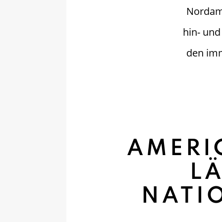
Nordame
hin- un
den imm
AMERI
LÄ
NATI