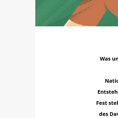
Was un
Nati
Entsteh
Fest ste
des Dav